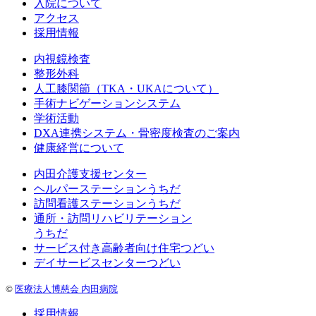
入院について
アクセス
採用情報
内視鏡検査
整形外科
人工膝関節（TKA・UKAについて）
手術ナビゲーションシステム
学術活動
DXA連携システム・骨密度検査のご案内
健康経営について
内田介護支援センター
ヘルパーステーションうちだ
訪問看護ステーションうちだ
通所・訪問リハビリテーション
うちだ
サービス付き高齢者向け住宅つどい
デイサービスセンターつどい
©
医療法人博慈会 内田病院
採用情報