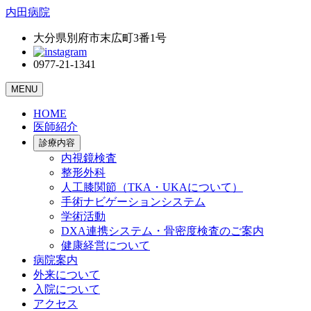
内田病院
大分県別府市末広町3番1号
0977-21-1341
MENU
HOME
医師紹介
診療内容
内視鏡検査
整形外科
人工膝関節（TKA・UKAについて）
手術ナビゲーションシステム
学術活動
DXA連携システム・骨密度検査のご案内
健康経営について
病院案内
外来について
入院について
アクセス