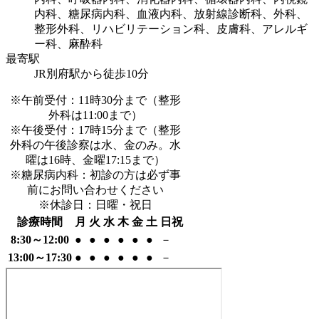
内科、糖尿病内科、血液内科、放射線診断科、外科、
整形外科、リハビリテーション科、皮膚科、アレルギ
ー科、麻酔科
最寄駅
JR別府駅から徒歩
10
分
※午前受付：11時30分まで（整形
外科は11:00まで）
※午後受付：17時15分まで（整形
外科の午後診察は水、金のみ。水
曜は16時、金曜17:15まで）
※糖尿病内科：初診の方は必ず事
前にお問い合わせください
※休診日：日曜・祝日
診療時間
月
火
水
木
金
土
日祝
8:30～12:00
●
●
●
●
●
●
－
13:00～17:30
●
●
●
●
●
●
－