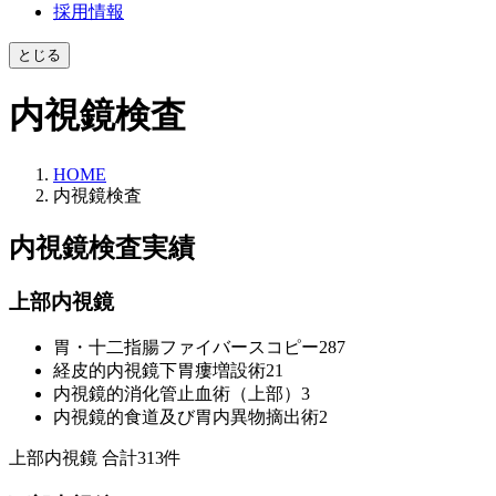
採用情報
とじる
内視鏡検査
HOME
内視鏡検査
内視鏡検査実績
上部内視鏡
胃・十二指腸ファイバースコピー
287
経皮的内視鏡下胃瘻増設術
21
内視鏡的消化管止血術（上部）
3
内視鏡的食道及び胃内異物摘出術
2
上部内視鏡 合計
313
件