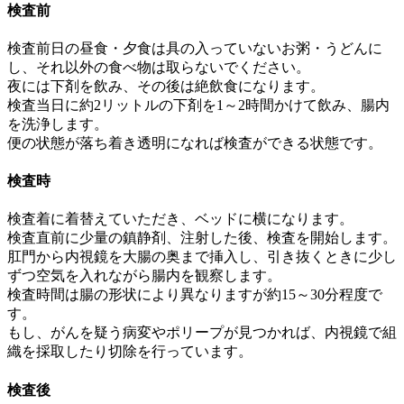
検査前
検査前日の昼食・夕食は具の入っていないお粥・うどんに
し、それ以外の食べ物は取らないでください。
夜には下剤を飲み、その後は絶飲食になります。
検査当日に約2リットルの下剤を1～2時間かけて飲み、腸内
を洗浄します。
便の状態が落ち着き透明になれば検査ができる状態です。
検査時
検査着に着替えていただき、ベッドに横になります。
検査直前に少量の鎮静剤、注射した後、検査を開始します。
肛門から内視鏡を大腸の奥まで挿入し、引き抜くときに少し
ずつ空気を入れながら腸内を観察します。
検査時間は腸の形状により異なりますが約15～30分程度で
す。
もし、がんを疑う病変やポリープが見つかれば、内視鏡で組
織を採取したり切除を行っています。
検査後