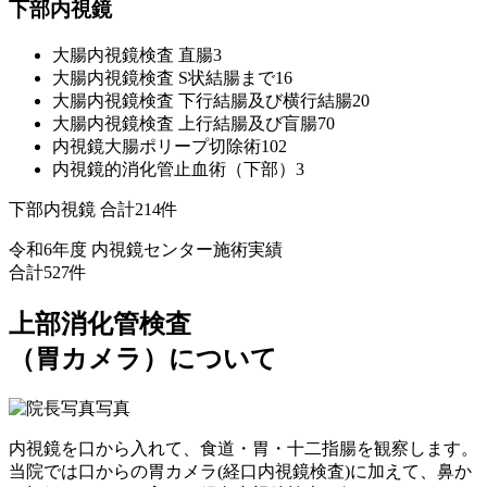
下部内視鏡
大腸内視鏡検査 直腸
3
大腸内視鏡検査 S状結腸まで
16
大腸内視鏡検査 下行結腸及び横行結腸
20
大腸内視鏡検査 上行結腸及び盲腸
70
内視鏡大腸ポリープ切除術
102
内視鏡的消化管止血術（下部）
3
下部内視鏡 合計
214
件
令和6年度 内視鏡センター施術実績
合計
527
件
上部消化管検査
（胃カメラ）について
内視鏡を口から入れて、食道・胃・十二指腸を観察します。
当院では口からの胃カメラ(経口内視鏡検査)に加えて、鼻か